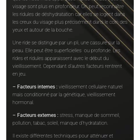
visage sont plus en profondeur. On peut reconnaître
les ridules de déshydratation car elles se logent dans
les creux du visage plus précisément dans le coin des
yeux et autour de la bouche.
Une ride se distingue par un pli, une cassure sur la
peau. Elle peut être superficielles ou profonde. Les
rides et ridules apparaissent avec le début du
vieillissement. Cependant d’autres facteurs rentrent
en jeu.
– Facteurs internes :
vieillissement cellulaire naturel
mais conditionné par la génétique, vieillissement
hormonal.
– Facteurs externes :
stress, manque de sommeil,
pollution, tabac, soleil, manque d’hydratation.
Il existe différentes techniques pour atténuer et