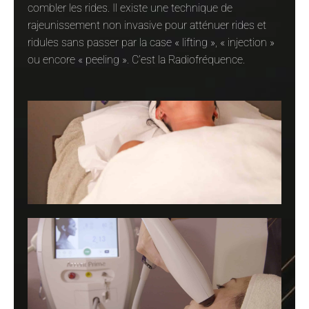
combler les rides. Il existe une technique de
rajeunissement non invasive pour atténuer rides et
ridules sans passer par la case « lifting », « injection »
ou encore « peeling ». C’est la Radiofréquence.