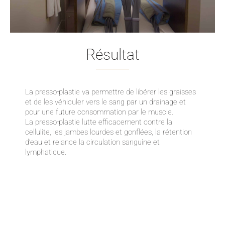
Résultat
La presso-plastie va permettre de libérer les graisses
et de les véhiculer vers le sang par un drainage et
pour une future consommation par le muscle.
La presso-plastie lutte efficacement contre la
cellulite, les jambes lourdes et gonflées, la rétention
d’eau et relance la circulation sanguine et
lymphatique.