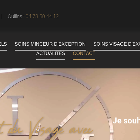
 Oullins :
04 78 50 44 12
ELS
SOINS MINCEUR D’EXCEPTION
SOINS VISAGE D’E
ACTUALITÉS
CONTACT
 du Visage avec
Je souh