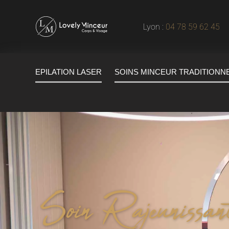
Lyon :
04 78 59 62 45
|
EPILATION LASER
SOINS MINCEUR TRADITIONN
Soin Rajeunissant