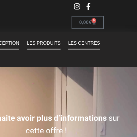
0
0,00
€
XCEPTION
LES PRODUITS
LES CENTRES
aite avoir plus d’informations
sur
cette offre !