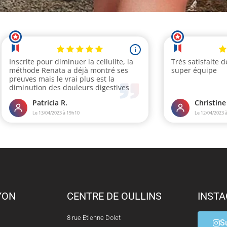
YON
CENTRE DE OULLINS
INST
8 rue Etienne Dolet
S