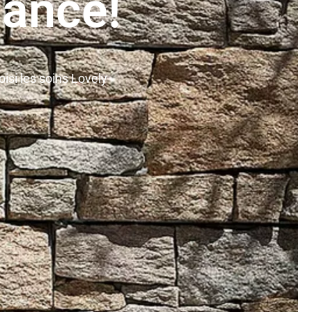
iance!
isi les soins Lovely