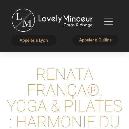
Appeler à Oullins
Appeler à Lyon
RENATA
FRANÇA®,
YOGA & PILATES
: HARMONIE DU