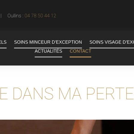
 Oullins :
04 78 50 44 12
ELS
SOINS MINCEUR D’EXCEPTION
SOINS VISAGE D’E
ACTUALITÉS
CONTACT
E DANS MA PERTE