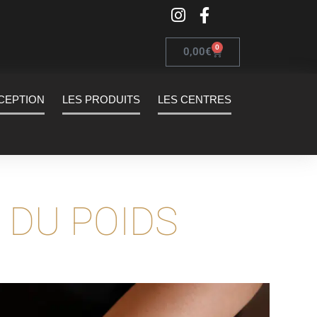
0
0,00
€
XCEPTION
LES PRODUITS
LES CENTRES
 DU POIDS