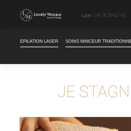
Lyon :
04 78 59 62 45
|
EPILATION LASER
SOINS MINCEUR TRADITIONN
JE STAGN